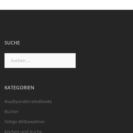
SUCHE
Suchen
nach:
KATEGORIEN
#sadlyunderratedbooks
Bücher
Fellige Mitbewohner
Kochen und Küche