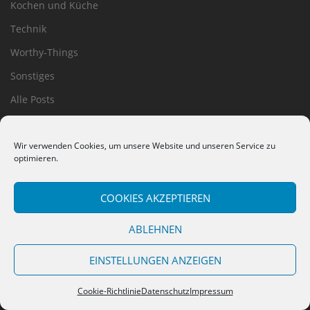
Kochen und Küche
Technik
Worthy-Things
Sonstiges
Alle Posts
Links
Wir verwenden Cookies, um unsere Website und unseren Service zu
Datenschutz
optimieren.
Cookie-Richtlinie (EU)
Impressum
COOKIES AKZEPTIEREN
Haftungsausschluss
ABLEHNEN
EINSTELLUNGEN ANZEIGEN
Cookie-Richtlinie
Datenschutz
Impressum