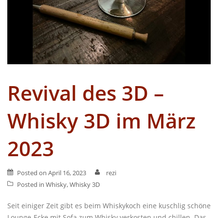
Revival des 3D –
Whisky 3D im März
2023
Posted on
April 16, 2023
rezi
Posted in
Whisky
,
Whisky 3D
Seit einiger Zeit gibt es beim Whiskykoch eine kuschlig schöne
Lounge-Ecke mit Sofa zum Whisky verkosten und chillen. Das