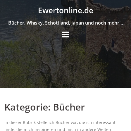
Skip
Ewertonline.de
to
content
Bücher, Whisky, Schottland, Japan und noch mehr…
Kategorie:
Bücher
In dieser Rubrik stelle ich Bücher vor, die ich interessant
finde, die mich inspirieren und mich in andere Welten