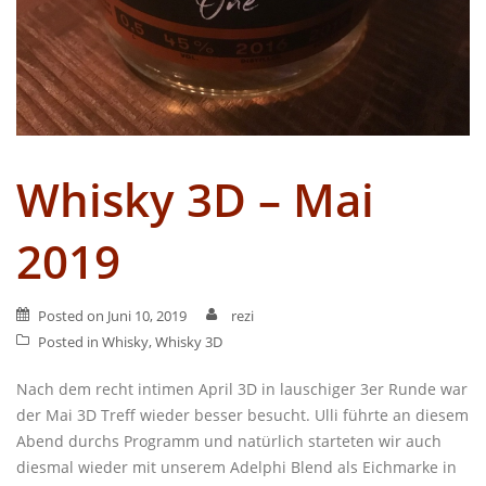
Whisky 3D – Mai
2019
Posted on
Juni 10, 2019
rezi
Posted in
Whisky
,
Whisky 3D
Nach dem recht intimen April 3D in lauschiger 3er Runde war
der Mai 3D Treff wieder besser besucht. Ulli führte an diesem
Abend durchs Programm und natürlich starteten wir auch
diesmal wieder mit unserem Adelphi Blend als Eichmarke in