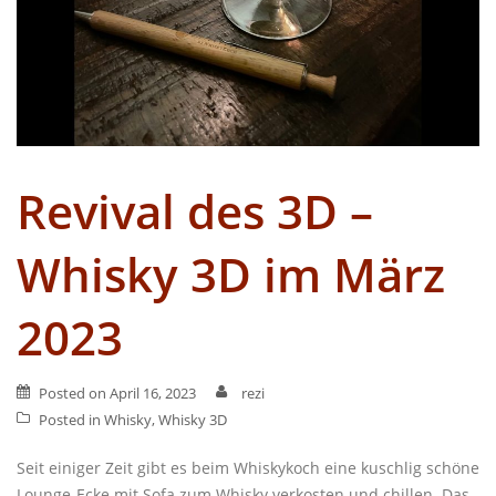
Revival des 3D –
Whisky 3D im März
2023
Posted on
April 16, 2023
rezi
Posted in
Whisky
,
Whisky 3D
Seit einiger Zeit gibt es beim Whiskykoch eine kuschlig schöne
Lounge-Ecke mit Sofa zum Whisky verkosten und chillen. Das