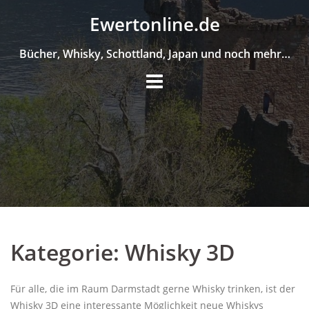
Skip
Ewertonline.de
to
content
Bücher, Whisky, Schottland, Japan und noch mehr…
Kategorie:
Whisky 3D
Für alle, die im Raum Darmstadt gerne Whisky trinken, ist der
Whisky 3D eine interessante Möglichkeit neue Whiskys