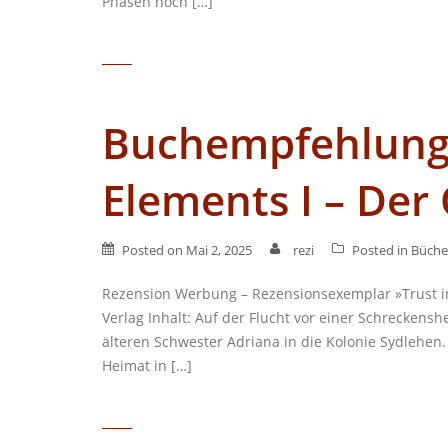
Phasen noch […]
Buchempfehlung –
Elements I – Der 
Posted on
Mai 2, 2025
rezi
Posted in
Büche
Rezension Werbung – Rezensionsexemplar »Trust in
Verlag Inhalt: Auf der Flucht vor einer Schreckensh
älteren Schwester Adriana in die Kolonie Sydlehen. 
Heimat in […]