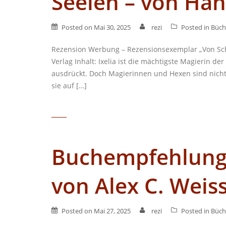
Seelen – von Ha
Posted on
Mai 30, 2025
rezi
Posted in
Büch
Rezension Werbung – Rezensionsexemplar „Von Sch
Verlag Inhalt: Ixelia ist die mächtigste Magierin de
ausdrückt. Doch Magierinnen und Hexen sind nicht g
sie auf […]
Buchempfehlung –
von Alex C. Weis
Posted on
Mai 27, 2025
rezi
Posted in
Büch