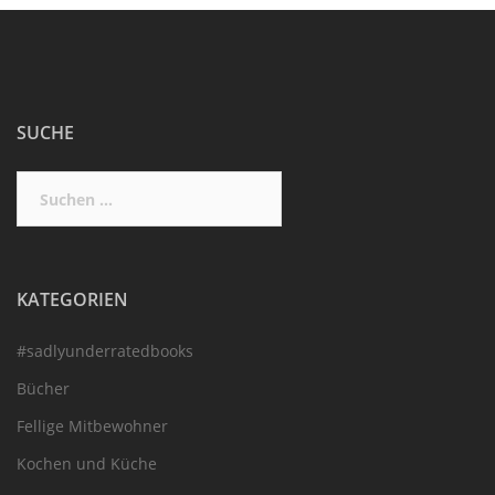
SUCHE
Suchen
nach:
KATEGORIEN
#sadlyunderratedbooks
Bücher
Fellige Mitbewohner
Kochen und Küche