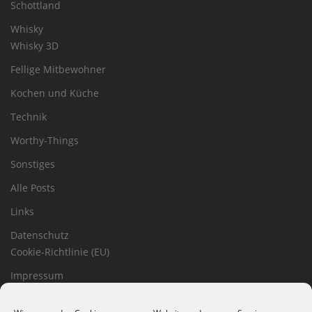
Schottland
Whisky
Whisky 3D
Fellige Mitbewohner
Kochen und Küche
Technik
Worthy-Things
Sonstiges
Alle Posts
Links
Datenschutz
Cookie-Richtlinie (EU)
Impressum
Haftungsausschluss