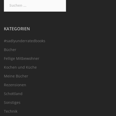
Suchen
nach:
KATEGORIEN
#sadlyunderratedbooks
Bücher
Fellige Mitbewohner
Kochen und Küche
Meine Bücher
Rezensionen
Schottland
Sonstiges
Technik