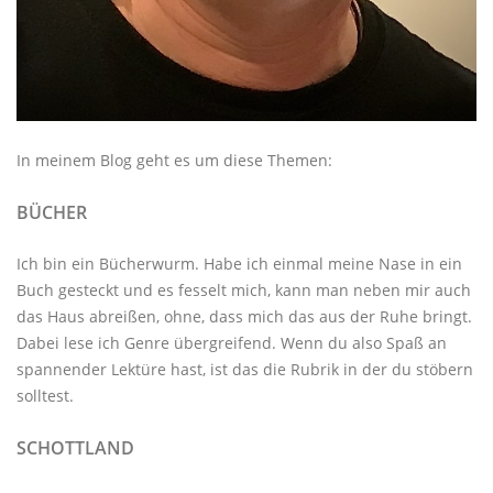
In meinem Blog geht es um diese Themen:
BÜCHER
Ich bin ein Bücherwurm. Habe ich einmal meine Nase in ein
Buch gesteckt und es fesselt mich, kann man neben mir auch
das Haus abreißen, ohne, dass mich das aus der Ruhe bringt.
Dabei lese ich Genre übergreifend. Wenn du also Spaß an
spannender Lektüre hast, ist das die Rubrik in der du stöbern
solltest.
SCHOTTLAND