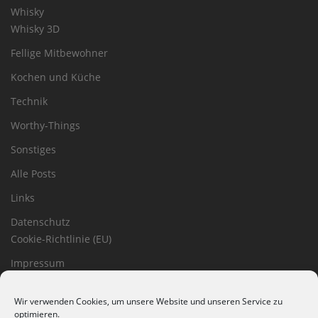
Whisky
Whisky 3D
Fellige Mitbewohner
Kochen und Küche
Technik
Worthy-Things
Sonstiges
Alle Posts
Links
Datenschutz
Cookie-Richtlinie (EU)
Impressum
Haftungsausschluss
Wir verwenden Cookies, um unsere Website und unseren Service zu
optimieren.