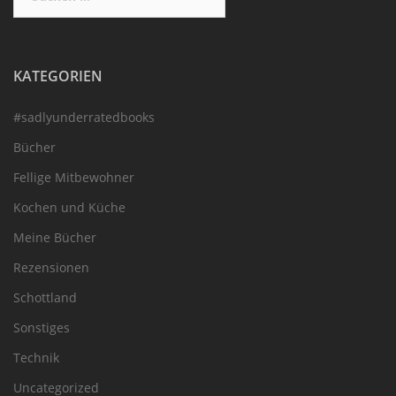
nach:
KATEGORIEN
#sadlyunderratedbooks
Bücher
Fellige Mitbewohner
Kochen und Küche
Meine Bücher
Rezensionen
Schottland
Sonstiges
Technik
Uncategorized