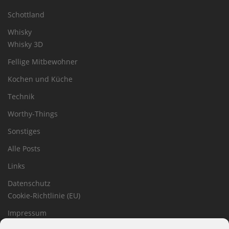
Schottland
Whisky
Whisky 3D
Fellige Mitbewohner
Kochen und Küche
Technik
Worthy-Things
Sonstiges
Alle Posts
Links
Datenschutz
Cookie-Richtlinie (EU)
Impressum