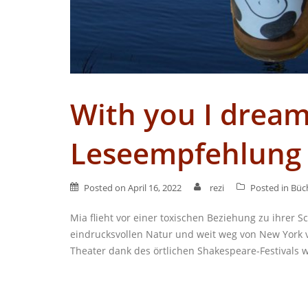
With you I dream 
Leseempfehlung
Posted on
April 16, 2022
rezi
Posted in
Büc
Mia flieht vor einer toxischen Beziehung zu ihrer S
eindrucksvollen Natur und weit weg von New York v
Theater dank des örtlichen Shakespeare-Festivals w