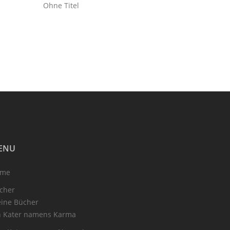
Ohne Titel
ENU
ome
cher
ine Bücher
n Kater namens Karma