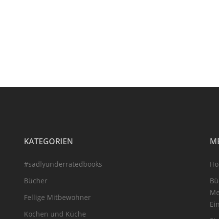
KATEGORIEN
M
#sadlyunderratedbooks
H
Bücher
Bü
Me
Fellige Mitbewohner
Ei
Kochen und Küche