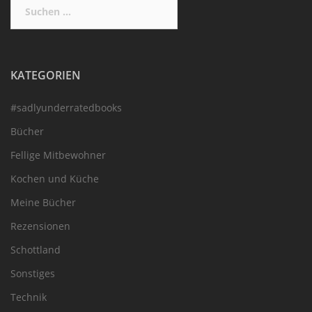
Suchen
nach:
KATEGORIEN
#sadlyunderratedbooks
Bücher
Fellige Mitbewohner
Kochen und Küche
Meine Bücher
Rezensionen
Schottland
Sonstiges
Technik