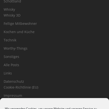
Schottland
Whisky
Whisky 3D
Fellige Mitbewohner
Kochen und Küche
Technik
Worthy-Things
Sonstiges
Alle Posts
Links
Datenschutz
Cookie-Richtlinie (EU)
Impressum
Haftungsausschluss
Wir verwenden Cookies, um unsere Website und unseren Service zu