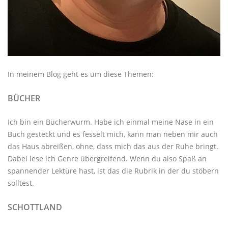
In meinem Blog geht es um diese Themen:
BÜCHER
Ich bin ein Bücherwurm. Habe ich einmal meine Nase in ein
Buch gesteckt und es fesselt mich, kann man neben mir auch
das Haus abreißen, ohne, dass mich das aus der Ruhe bringt.
Dabei lese ich Genre übergreifend. Wenn du also Spaß an
spannender Lektüre hast, ist das die Rubrik in der du stöbern
solltest.
SCHOTTLAND