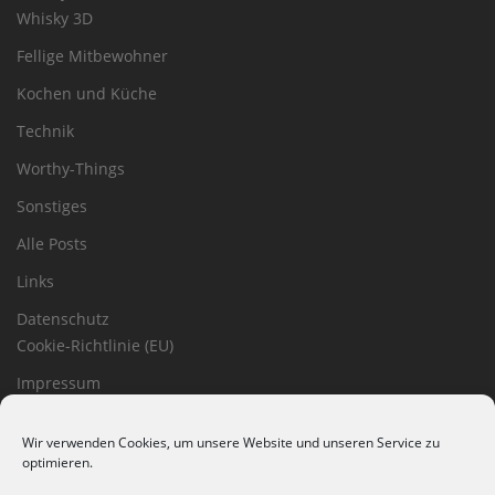
Whisky 3D
Fellige Mitbewohner
Kochen und Küche
Technik
Worthy-Things
Sonstiges
Alle Posts
Links
Datenschutz
Cookie-Richtlinie (EU)
Impressum
Haftungsausschluss
Wir verwenden Cookies, um unsere Website und unseren Service zu
optimieren.