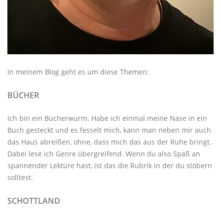
In meinem Blog geht es um diese Themen:
BÜCHER
Ich bin ein Bücherwurm. Habe ich einmal meine Nase in ein
Buch gesteckt und es fesselt mich, kann man neben mir auch
das Haus abreißen, ohne, dass mich das aus der Ruhe bringt.
Dabei lese ich Genre übergreifend. Wenn du also Spaß an
spannender Lektüre hast, ist das die Rubrik in der du stöbern
solltest.
SCHOTTLAND