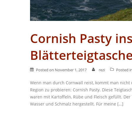
Cornish Pasty ins
Blätterteigtasch
Posted on
November 1, 2017
rezi
Posted i
Wenn man durch Cornwall reist, kommt man nicht u
Region zu probieren: Cornish Pasty. Diese Teigta
waren mit Kartoffeln, Rübe und Fleisch gefüllt. De
Wasser und Schmalz hergestellt. Für meine […]