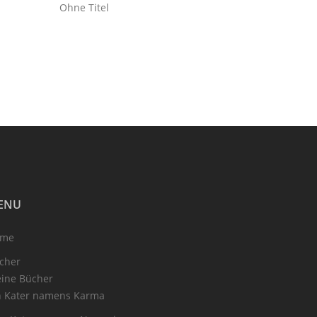
Ohne Titel
ENU
ome
cher
ine Bücher
n Kater namens Karma