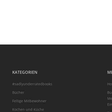
KATEGORIEN
M
#sadlyunderratedbooks
H
Bücher
Bü
Me
Fellige Mitbewohner
Ei
Kochen und Küche