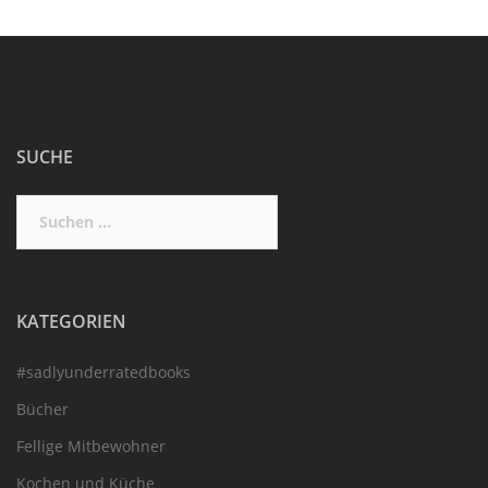
SUCHE
Suchen
nach:
KATEGORIEN
#sadlyunderratedbooks
Bücher
Fellige Mitbewohner
Kochen und Küche