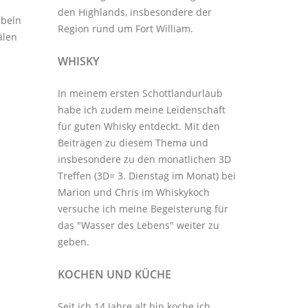
den Highlands, insbesondere der
ebeln
Region rund um Fort William.
älen
WHISKY
In meinem ersten Schottlandurlaub
habe ich zudem meine Leidenschaft
für guten Whisky entdeckt. Mit den
Beiträgen zu diesem Thema
und
insbesondere zu den monatlichen
3D
Treffen
(3D= 3. Dienstag im Monat) bei
Marion und Chris im
Whiskykoch
versuche ich meine Begeisterung für
das "Wasser des Lebens" weiter zu
geben.
KOCHEN UND KÜCHE
Seit ich 14 Jahre alt bin koche ich