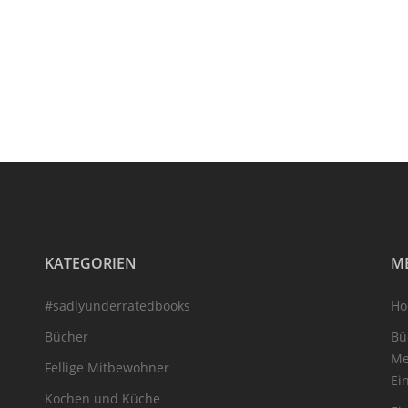
KATEGORIEN
M
#sadlyunderratedbooks
H
Bücher
Bü
Me
Fellige Mitbewohner
Ei
Kochen und Küche