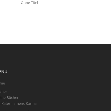
Ohne Titel
ENU
ome
cher
ine Bücher
n Kater namens Karma