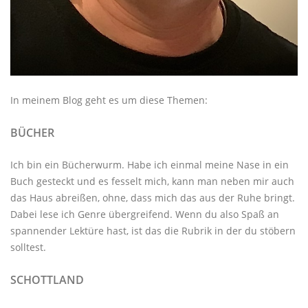
In meinem Blog geht es um diese Themen:
BÜCHER
Ich bin ein Bücherwurm. Habe ich einmal meine Nase in ein
Buch gesteckt und es fesselt mich, kann man neben mir auch
das Haus abreißen, ohne, dass mich das aus der Ruhe bringt.
Dabei lese ich Genre übergreifend. Wenn du also Spaß an
spannender Lektüre hast, ist das die Rubrik in der du stöbern
solltest.
SCHOTTLAND