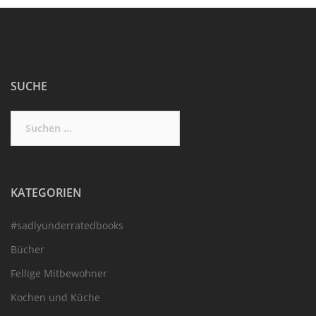
SUCHE
Suchen
nach:
KATEGORIEN
#sadlyunderratedbooks
Bücher
Fellige Mitbewohner
Kochen und Küche