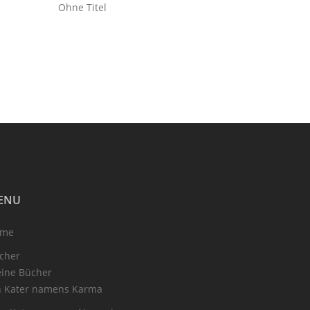
Ohne Titel
ENU
ome
cher
ine Bücher
n Kater namens Karma