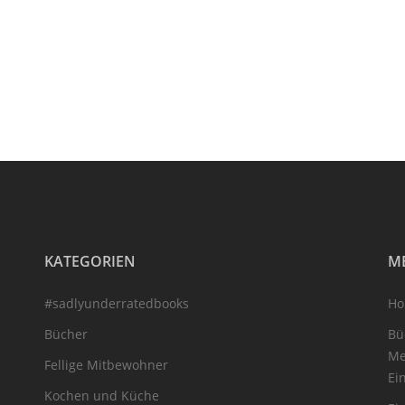
KATEGORIEN
M
#sadlyunderratedbooks
H
Bücher
Bü
Me
Fellige Mitbewohner
Ei
Kochen und Küche