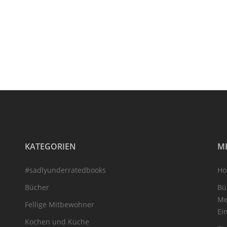
KATEGORIEN
M
#sadlyunderratedbooks
H
Bücher
Bü
Me
Fellige Mitbewohner
Ei
Kochen und Küche