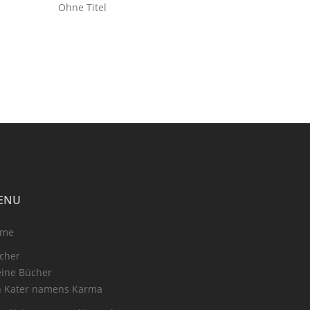
Ohne Titel
ENU
ome
cher
ine Bücher
n Kater namens Karma