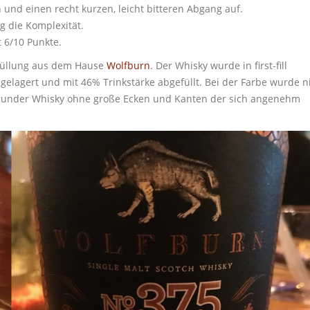
 und einen recht kurzen, leicht bitteren Abgang auf.
g die Komplexität.
t 6/10 Punkte.
bfüllung aus dem Hause
Wolfburn
. Der Whisky wurde in first-fill
gelagert und mit 46% Trinkstärke abgefüllt. Bei der Farbe wurde n
t runder Whisky ohne große Ecken und Kanten der sich angenehm