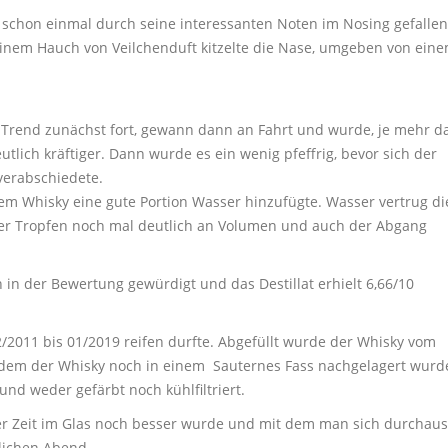
 schon einmal durch seine interessanten Noten im Nosing gefallen
 einem Hauch von Veilchenduft kitzelte die Nase, umgeben von ein
ge Trend zunächst fort, gewann dann an Fahrt und wurde, je mehr d
tlich kräftiger. Dann wurde es ein wenig pfeffrig, bevor sich der
verabschiedete.
 Whisky eine gute Portion Wasser hinzufügte. Wasser vertrug di
 der Tropfen noch mal deutlich an Volumen und auch der Abgang
in der Bewertung gewürdigt und das Destillat erhielt 6,66/10
2011 bis 01/2019 reifen durfte. Abgefüllt wurde der Whisky vom
em der Whisky noch in einem Sauternes Fass nachgelagert wurd
nd weder gefärbt noch kühlfiltriert.
der Zeit im Glas noch besser wurde und mit dem man sich durchaus
lichen Abend.