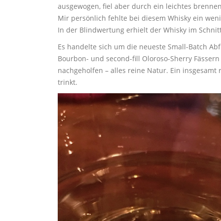
ausgewogen, fiel aber durch ein leichtes brennen
Mir persönlich fehlte bei diesem Whisky ein weni
In der Blindwertung erhielt der Whisky im Schnit
Es handelte sich um die neueste Small-Batch A
Bourbon- und second-fill Oloroso-Sherry Fässern 
nachgeholfen – alles reine Natur. Ein insgesam
trinkt.