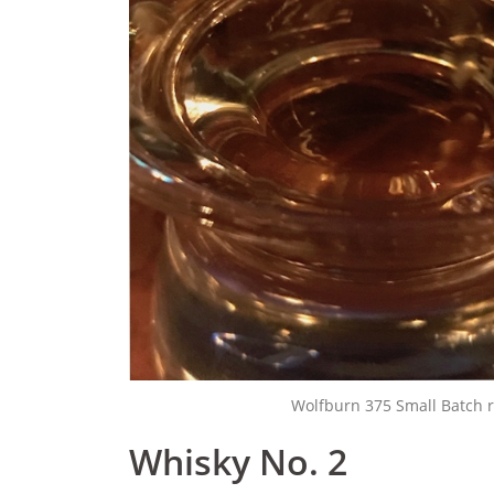
Wolfburn 375 Small Batch re
Whisky No. 2