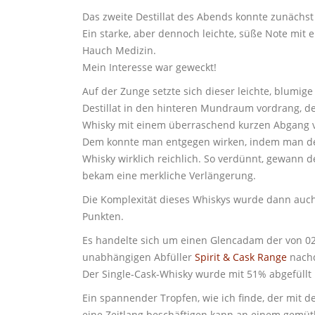
Das zweite Destillat des Abends konnte zunächst
Ein starke, aber dennoch leichte, süße Note mit
Hauch Medizin.
Mein Interesse war geweckt!
Auf der Zunge setzte sich dieser leichte, blumi
Destillat in den hinteren Mundraum vordrang, deu
Whisky mit einem überraschend kurzen Abgang 
Dem konnte man entgegen wirken, indem man dem
Whisky wirklich reichlich. So verdünnt, gewann
bekam eine merkliche Verlängerung.
Die Komplexität dieses Whiskys wurde dann auch 
Punkten.
Es handelte sich um einen Glencadam der von 02/
unabhängigen Abfüller
Spirit & Cask Range
nachd
Der Single-Cask-Whisky wurde mit 51% abgefüllt u
Ein spannender Tropfen, wie ich finde, der mit 
eine Zeitlang beschäftigen kann an einem gemüt