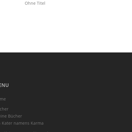
Ohne Titel
ENU
ome
cher
ine Bücher
n Kater namens Karma