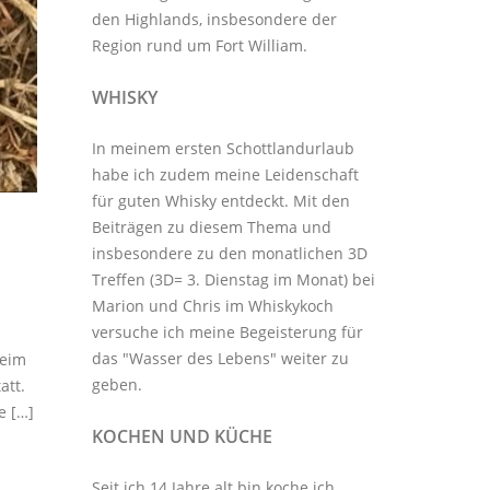
den Highlands, insbesondere der
Region rund um Fort William.
WHISKY
In meinem ersten Schottlandurlaub
habe ich zudem meine Leidenschaft
für guten Whisky entdeckt. Mit den
Beiträgen zu diesem Thema
und
insbesondere zu den monatlichen
3D
Treffen
(3D= 3. Dienstag im Monat) bei
Marion und Chris im
Whiskykoch
versuche ich meine Begeisterung für
das "Wasser des Lebens" weiter zu
beim
geben.
att.
e […]
KOCHEN UND KÜCHE
Seit ich 14 Jahre alt bin koche ich