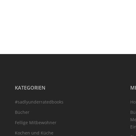
KATEGORIEN
M
#sadlyunderratedbooks
H
Bücher
Bü
Me
Fellige Mitbewohner
Ei
Kochen und Küche