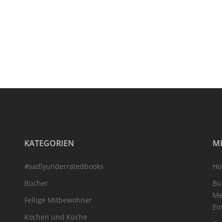
KATEGORIEN
M
#sadlyunderratedbooks
H
Bücher
Bü
Me
Fellige Mitbewohner
Ei
Kochen und Küche