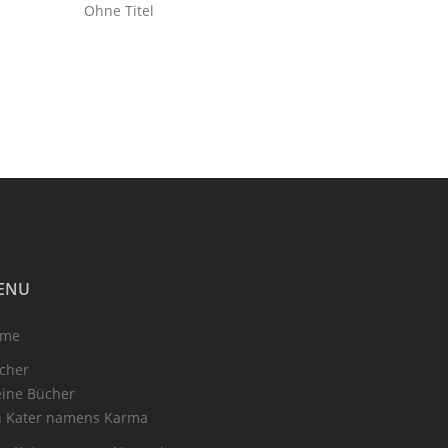
Ohne Titel
ENU
ome
cher
ine Bücher
n Kater namens Karma