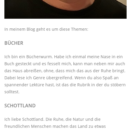
In meinem Blog geht es um diese Themen:
BÜCHER
Ich bin ein Bücherwurm. Habe ich einmal meine Nase in ein
Buch gesteckt und es fesselt mich, kann man neben mir auch
das Haus abreißen, ohne, dass mich das aus der Ruhe bringt.
Dabei lese ich Genre übergreifend. Wenn du also Spaß an
spannender Lektüre hast, ist das die Rubrik in der du stöbern
solltest.
SCHOTTLAND
Ich liebe Schottland. Die Ruhe, die Natur und die
freundlichen Menschen machen das Land zu etwas