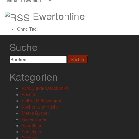
Ewertonline
Ohne Titel
Suche
Suchen
nach:
Kategorien
#sadlyunderratedbooks
Bücher
Fellige Mitbewohner
Kochen und Küche
Meine Bücher
Rezensionen
Schottland
Sonstiges
Technik