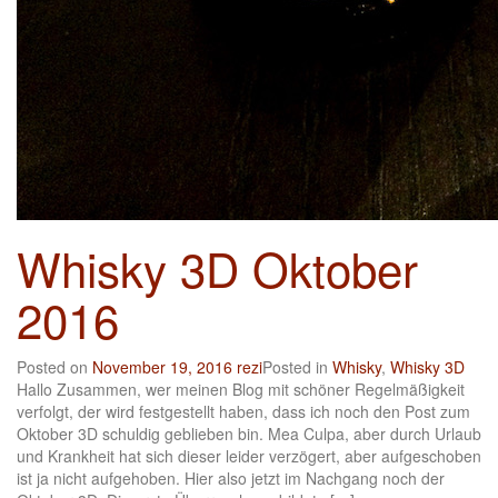
Whisky 3D Oktober
2016
Posted on
November 19, 2016
rezi
Posted in
Whisky
,
Whisky 3D
Hallo Zusammen, wer meinen Blog mit schöner Regelmäßigkeit
verfolgt, der wird festgestellt haben, dass ich noch den Post zum
Oktober 3D schuldig geblieben bin. Mea Culpa, aber durch Urlaub
und Krankheit hat sich dieser leider verzögert, aber aufgeschoben
ist ja nicht aufgehoben. Hier also jetzt im Nachgang noch der