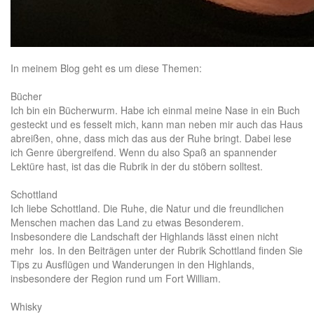
In meinem Blog geht es um diese Themen:
Bücher
Ich bin ein Bücherwurm. Habe ich einmal meine Nase in ein Buch
gesteckt und es fesselt mich, kann man neben mir auch das Haus
abreißen, ohne, dass mich das aus der Ruhe bringt. Dabei lese
ich Genre übergreifend. Wenn du also Spaß an spannender
Lektüre hast, ist das die Rubrik in der du stöbern solltest.
Schottland
Ich liebe Schottland. Die Ruhe, die Natur und die freundlichen
Menschen machen das Land zu etwas Besonderem.
Insbesondere die Landschaft der Highlands lässt einen nicht
mehr los. In den Beiträgen unter der
Rubrik Schottland
finden Sie
Tips zu Ausflügen und Wanderungen in den Highlands,
insbesondere der Region rund um Fort William.
Whisky