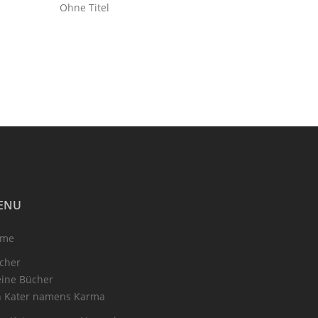
Ohne Titel
ENU
ome
cher
ine Bücher
n Kater namens Karma