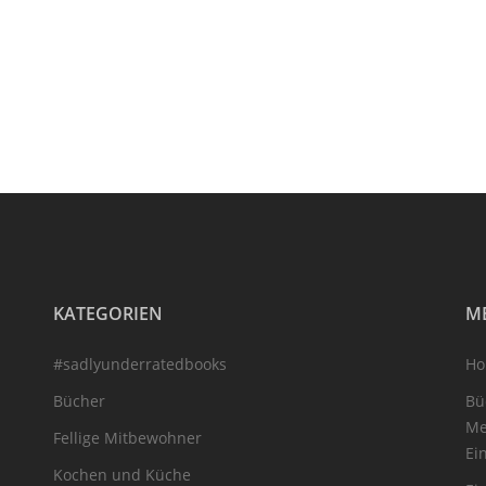
KATEGORIEN
M
#sadlyunderratedbooks
H
Bücher
Bü
Me
Fellige Mitbewohner
Ei
Kochen und Küche