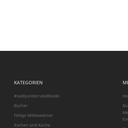
KATEGORIEN
M
#sadlyunderratedbooks
H
Bücher
Bü
Me
Fellige Mitbewohner
Ei
Kochen und Küche