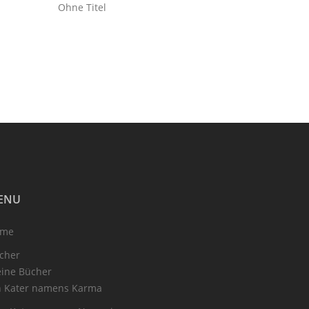
Ohne Titel
ENU
ome
cher
ine Bücher
n Kater namens Karma