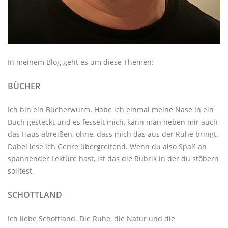
In meinem Blog geht es um diese Themen:
BÜCHER
Ich bin ein Bücherwurm. Habe ich einmal meine Nase in ein
Buch gesteckt und es fesselt mich, kann man neben mir auch
das Haus abreißen, ohne, dass mich das aus der Ruhe bringt.
Dabei lese ich Genre übergreifend. Wenn du also Spaß an
spannender Lektüre hast, ist das die Rubrik in der du stöbern
solltest.
SCHOTTLAND
Ich liebe Schottland. Die Ruhe, die Natur und die