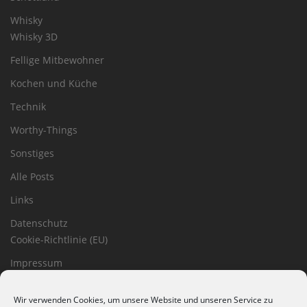
Whisky
Whisky 3D
Fellige Mitbewohner
Kochen und Küche
Technik
Worthy-Things
Sonstiges
Alle Posts
Links
Datenschutz
Cookie-Richtlinie (EU)
Impressum
Haftungsausschluss
Wir verwenden Cookies, um unsere Website und unseren Service zu