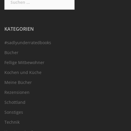
nach:
KATEGORIEN
#sadlyunderratedbooks
Bücher
Fellige Mitbewohner
Kochen und Küche
Meine Bücher
Rezensionen
Schottland
Sonstiges
Technik