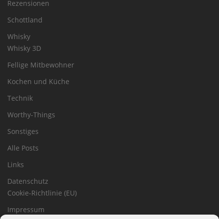
Rezensionen
Schottland
Whisky
Whisky 3D
Fellige Mitbewohner
Kochen und Küche
Technik
Worthy-Things
Sonstiges
Alle Posts
Links
Datenschutz
Cookie-Richtlinie (EU)
Impressum