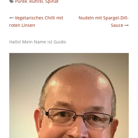
Püree
,
Rührei
,
Spinat
Post
Vegetarisches Chilli mit
Nudeln mit Spargel-Dill-
roten Linsen
Sauce
navigation
Hallo! Mein Name ist Guido