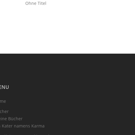
Ohne Titel
ENU
ome
cher
ine Bücher
n Kater namens Karma