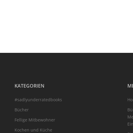
KATEGORIEN
M
#sadlyunderratedbooks
H
Bücher
Bü
Me
Fellige Mitbewohner
Ei
Kochen und Küche