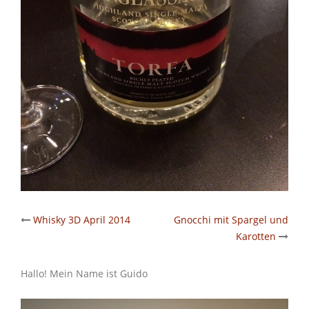
Post
Whisky 3D April 2014
Gnocchi mit Spargel und
Karotten
navigation
Hallo! Mein Name ist Guido