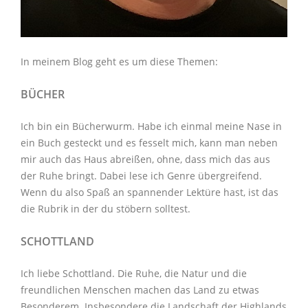
In meinem Blog geht es um diese Themen:
BÜCHER
Ich bin ein Bücherwurm. Habe ich einmal meine Nase in
ein Buch gesteckt und es fesselt mich, kann man neben
mir auch das Haus abreißen, ohne, dass mich das aus
der Ruhe bringt. Dabei lese ich Genre übergreifend.
Wenn du also Spaß an spannender Lektüre hast, ist das
die Rubrik in der du stöbern solltest.
SCHOTTLAND
Ich liebe Schottland. Die Ruhe, die Natur und die
freundlichen Menschen machen das Land zu etwas
Besonderem. Insbesondere die Landschaft der Highlands