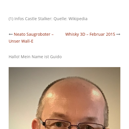
(1) Infos Castle Stalker: Quelle: Wikipedia
Post
Neato Saugroboter –
Whisky 3D – Februar 2015
Unser Wall-E
navigation
Hallo! Mein Name ist Guido