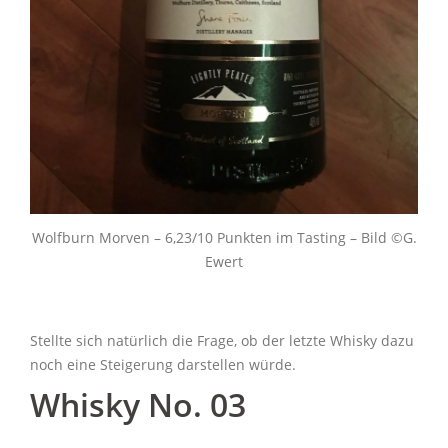
Wolfburn Morven – 6,23/10 Punkten im Tasting – Bild ©G.
Ewert
Stellte sich natürlich die Frage, ob der letzte Whisky dazu
noch eine Steigerung darstellen würde.
Whisky No. 03