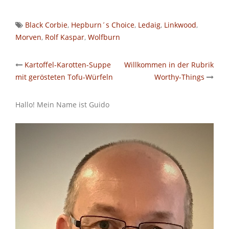
Black Corbie
,
Hepburn´s Choice
,
Ledaig
,
Linkwood
,
Morven
,
Rolf Kaspar
,
Wolfburn
Post
Kartoffel-Karotten-Suppe
Willkommen in der Rubrik
mit gerösteten Tofu-Würfeln
Worthy-Things
navigation
Hallo! Mein Name ist Guido