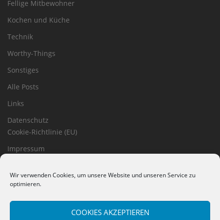
Fellige Mitbewohner
Kochen und Küche
Technik
Worthy-Things
Sonstiges
Alle Posts
Links
Datenschutz
Cookie-Richtlinie (EU)
Impressum
Haftungsausschluss
Wir verwenden Cookies, um unsere Website und unseren Service zu
optimieren.
COOKIES AKZEPTIEREN