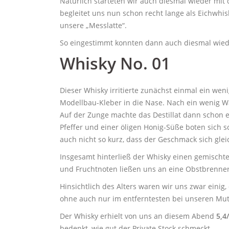
Natürlich starteten wir auch diesmal wieder mit
begleitet uns nun schon recht lange als Eichwhis
unsere „Messlatte“.
So eingestimmt konnten dann auch diesmal wied
Whisky No. 01
Dieser Whisky irritierte zunächst einmal ein we
Modellbau-Kleber in die Nase. Nach ein wenig Wa
Auf der Zunge machte das Destillat dann schon ei
Pfeffer und einer öligen Honig-Süße boten sich s
auch nicht so kurz, dass der Geschmack sich gleic
Insgesamt hinterließ der Whisky einen gemischt
und Fruchtnoten ließen uns an eine Obstbrennere
Hinsichtlich des Alters waren wir uns zwar einig
ohne auch nur im entferntesten bei unseren Mut
Der Whisky erhielt von uns an diesem Abend
5,4
bedenkt, wie gut der Private Stock schmeckt.