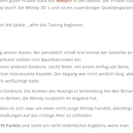
 dem guten Private Stock von
Adelphi
in den Abend. Der Private Sto
ky durch die Whisky 3D´s und ist ein zuverlässiger Qualitätsgarant
er die Spiele …ähm das Tasting beginnen.
nig unsere Nasen. Mir persönlich schoß erst einmal der Gedanke an
rtezeit stellten sich Baumharznoten ein.
nen anderen Eindruck. Leicht Bitter, mit einem Anflug von Birne,
chon interessante Aspekte. Der Abgang war nicht wirklich lang, ab
h verflüchtigt hätte.
en Eindruck. Die Aromen des Nosings in Verbindung mit den Birne
i denken, die Whisky zusätzlich im Angebot hat.
, dass es sich zwar um einen recht junge Whisky handelt, allerdings
maßungen auf das richtige Alter zu schließen.
/10 Punkte
und somit ein recht ordentliches Ergebnis, wenn man