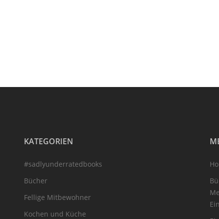
KATEGORIEN
M
#sadlyunderratedbooks
H
Bücher
Bü
Me
Fellige Mitbewohner
Ei
Kochen und Küche