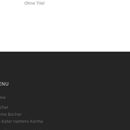
Ohne Titel
ENU
ome
cher
ine Bücher
n Kater namens Karma