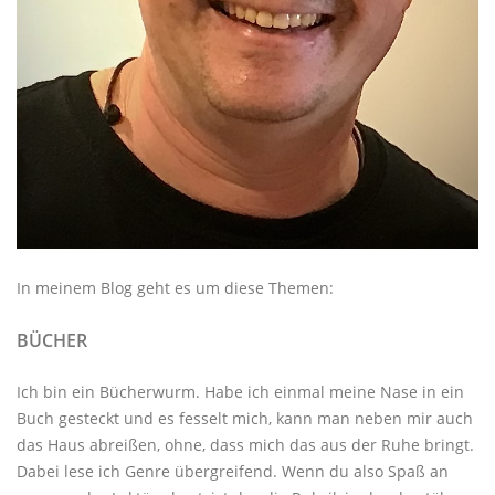
In meinem Blog geht es um diese Themen:
BÜCHER
Ich bin ein Bücherwurm. Habe ich einmal meine Nase in ein
Buch gesteckt und es fesselt mich, kann man neben mir auch
das Haus abreißen, ohne, dass mich das aus der Ruhe bringt.
Dabei lese ich Genre übergreifend. Wenn du also Spaß an