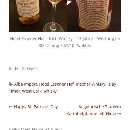
Hotel Essener Hof – Irish Whisky – 13 Jahre – Wertung im
3D Tasting 6,87/10 Punkten
Bilder G. Ewert
Alba Import
,
Hotel Essener Hof
,
Irischer Whisky
,
Islay
Timer
,
West Cork
,
whisky
Post
Happy St. Patrick’s Day
Vegetarische Tex-Mex
Kartoffelpfanne mit Hirse
navigation
Hallo! Mein Name ist Guido