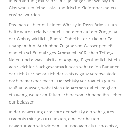
in Verbindung mit Minze, die, je länger der Whisky im
Glas war, um feine Holz- und frische Kiefernharznoten
ergänzt wurden.
Das man es hier mit einem Whisky in Fassstärke zu tun
hatte wurde relativ schnell klar, denn auf der Zunge hat
der Whisky wirklich „Bums“. Dabei ist er zu keiner Zeit
unangenehm. Auch ohne Zugabe von Wasser genießt
man ein schön malziges Aroma mit süßlichen Toffey-
Noten und etwas Lakritz im Abgang. Eigentümlich ist ein
ganz leichter Nachgeschmack nach sehr reifen Bananen,
der sich kurz bevor sich der Whisky ganz verabschiedet,
noch bemerkbar macht. Der Whisky verträgt ein gutes
Maß an Wasser, wobei sich die Aromen dabei lediglich
ein wenig weiter entfalten. Ich persönlich habe ihn lieber
pur belassen.
In der Bewertung erreichte der Whisky ein sehr gutes
Ergebnis mit 6,87/10 Punkten, eine der besten
Bewertungen seit wir den Dun Bheagan als Eich-Whisky