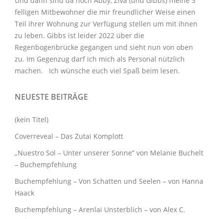
Und dann sind da noch Abby, Ziva (und Gibbs) meine 3
felligen Mitbewohner
die mir freundlicher Weise einen
Teil ihrer Wohnung zur Verfügung stellen um mit ihnen
zu leben. Gibbs ist leider 2022 über die
Regenbogenbrücke gegangen und sieht nun von oben
zu. Im Gegenzug darf ich mich als Personal nützlich
machen. Ich wünsche euch viel Spaß beim lesen.
NEUESTE BEITRÄGE
(kein Titel)
Coverreveal – Das Zutai Komplott
„Nuestro Sol – Unter unserer Sonne“ von Melanie Buchelt
– Buchempfehlung
Buchempfehlung – Von Schatten und Seelen – von Hanna
Haack
Buchempfehlung – Arenlai Unsterblich – von Alex C.