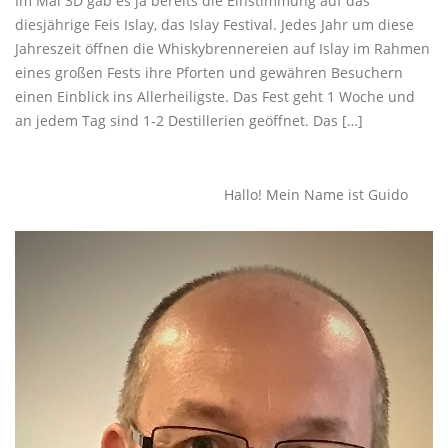
Im Mai 3D gab es ja bereits die Einstimmung auf das
diesjährige Feis Islay, das Islay Festival. Jedes Jahr um diese
Jahreszeit öffnen die Whiskybrennereien auf Islay im Rahmen
eines großen Fests ihre Pforten und gewähren Besuchern
einen Einblick ins Allerheiligste. Das Fest geht 1 Woche und
an jedem Tag sind 1-2 Destillerien geöffnet. Das […]
Beitragsnavigation
Ältere Beiträge
Hallo! Mein Name ist Guido