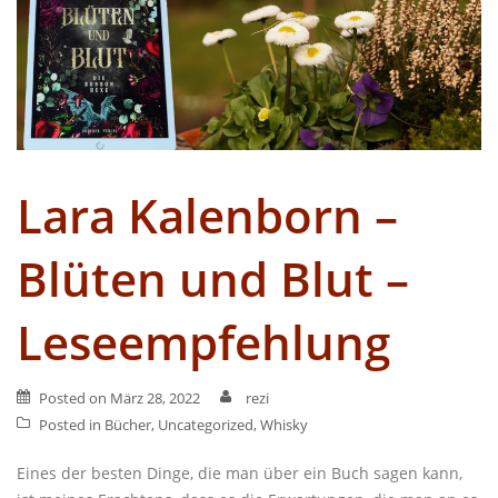
Lara Kalenborn –
Blüten und Blut –
Leseempfehlung
Posted on
März 28, 2022
rezi
Posted in
Bücher
,
Uncategorized
,
Whisky
Eines der besten Dinge, die man über ein Buch sagen kann,