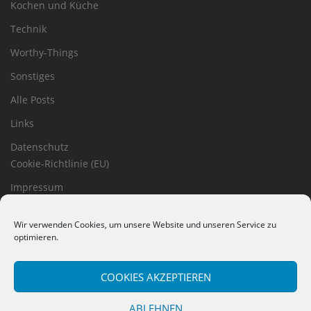
Kochen und Küche
Technik
Worthy-Things
Sonstiges
Alle Posts
Links
Datenschutz
Cookie-Richtlinie (EU)
Impressum
Haftungsausschluss
Wir verwenden Cookies, um unsere Website und unseren Service zu
optimieren.
COOKIES AKZEPTIEREN
ABLEHNEN