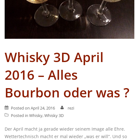
Whisky 3D April
2016 – Alles
Bourbon oder was ?
Posted on
April 24, 2016
rezi
Posted in
Whisky
,
Whisky 3D
Der April macht ja gerade wieder seinem Image alle Ehre.
Wettertechnisch macht er mal wieder „was er will“. Und so