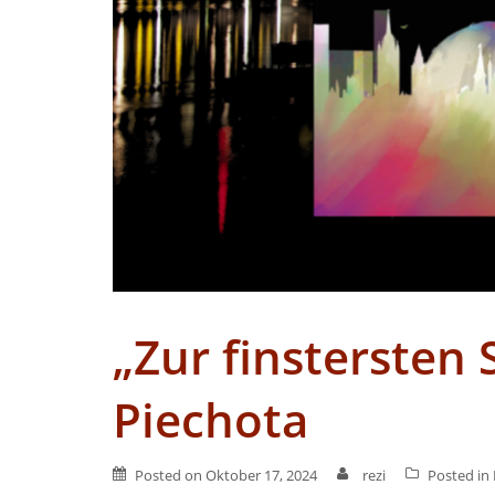
„Zur finstersten
Piechota
Posted on
Oktober 17, 2024
rezi
Posted in