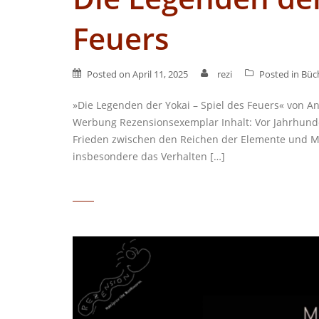
Feuers
Posted on
April 11, 2025
rezi
Posted in
Büc
»Die Legenden der Yokai – Spiel des Feuers« von A
Werbung Rezensionsexemplar Inhalt: Vor Jahrhunde
Frieden zwischen den Reichen der Elemente und Men
insbesondere das Verhalten […]