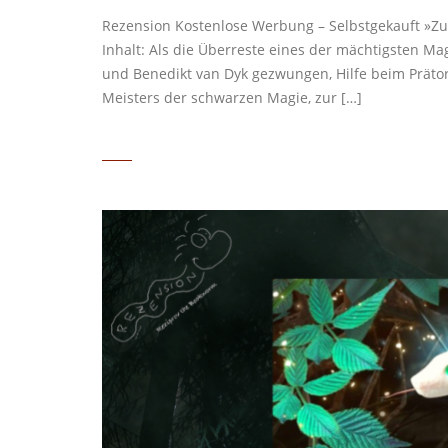
Rezension Kostenlose Werbung – Selbstgekauft »Zur
Inhalt: Als die Überreste eines der mächtigsten Ma
und Benedikt van Dyk gezwungen, Hilfe beim Prätor
Meisters der schwarzen Magie, zur […]