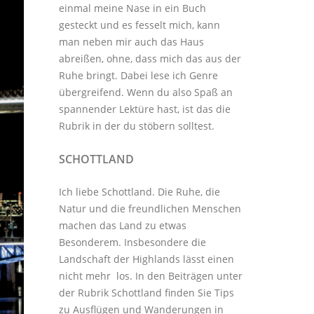
einmal meine Nase in ein Buch
gesteckt und es fesselt mich, kann
man neben mir auch das Haus
abreißen, ohne, dass mich das aus der
Ruhe bringt. Dabei lese ich Genre
übergreifend. Wenn du also Spaß an
spannender Lektüre hast, ist das die
Rubrik in der du stöbern solltest.
SCHOTTLAND
Ich liebe Schottland. Die Ruhe, die
Natur und die freundlichen Menschen
machen das Land zu etwas
Besonderem. Insbesondere die
Landschaft der Highlands lässt einen
nicht mehr los. In den Beiträgen unter
der
Rubrik Schottland
finden Sie Tips
zu Ausflügen und Wanderungen in