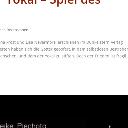
her
,
Rezensionen
nna Frost und Lisa Nevermore, erschienen im Dunkelstern Verlag
rten haben sich die Götter geopfert, in dem selbstlosen Bestrebe
schen, und dem der Yokai zu stiften. Doch der Frieden ist fragil