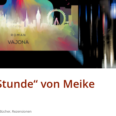
 Stunde“ von Meike
Bücher
,
Rezensionen