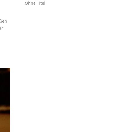
Ohne Titel
ußen
er