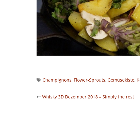
Champignons
,
Flower-Sprouts
,
Gemüsekiste
,
K
Post
Whisky 3D Dezember 2018 – Simply the rest
navigation