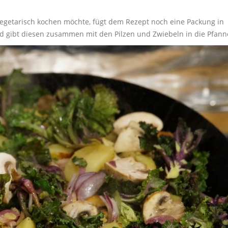
vegetarisch kochen möchte, fügt dem Rezept noch eine Packung in
nd gibt diesen zusammen mit den Pilzen und Zwiebeln in die Pfann