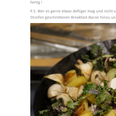
Fertig !
P.S. Wer es gerne etwas deftiger mag und nicht 
Streifen geschnittenen Breakfast-Bacon hinzu u