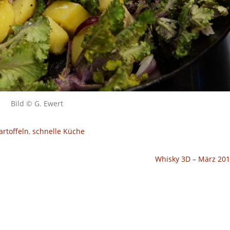
Bild © G. Ewert
artoffeln
,
schnelle Küche
Whisky 3D – März 20