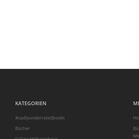
KATEGORIEN
M
#sadlyunderratedbooks
H
Bücher
Bü
Me
Fellige Mitbewohner