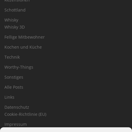
Schottland
Whisky
Whisky 3D
Fellige Mitbewohner
Kochen und Küche
Technik
Worthy-Things
Sonstiges
Alle Posts
Links
Datenschutz
Cookie-Richtlinie (EU)
Impressum