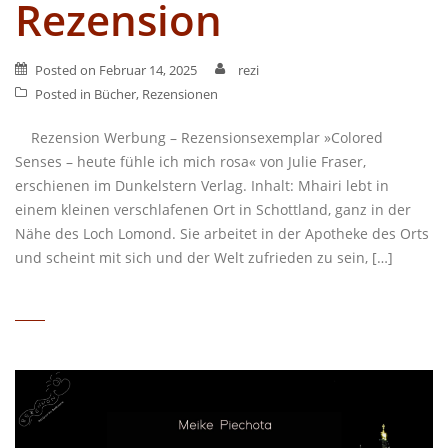
Rezension
Posted on
Februar 14, 2025
rezi
Posted in
Bücher
,
Rezensionen
Rezension Werbung – Rezensionsexemplar »Colored
Senses – heute fühle ich mich rosa« von Julie Fraser,
erschienen im Dunkelstern Verlag. Inhalt: Mhairi lebt in
einem kleinen verschlafenen Ort in Schottland, ganz in der
Nähe des Loch Lomond. Sie arbeitet in der Apotheke des Orts
und scheint mit sich und der Welt zufrieden zu sein, […]