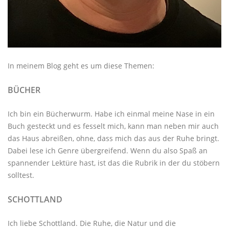
In meinem Blog geht es um diese Themen:
BÜCHER
Ich bin ein Bücherwurm. Habe ich einmal meine Nase in ein
Buch gesteckt und es fesselt mich, kann man neben mir auch
das Haus abreißen, ohne, dass mich das aus der Ruhe bringt.
Dabei lese ich Genre übergreifend. Wenn du also Spaß an
spannender Lektüre hast, ist das die Rubrik in der du stöbern
solltest.
SCHOTTLAND
Ich liebe Schottland. Die Ruhe, die Natur und die