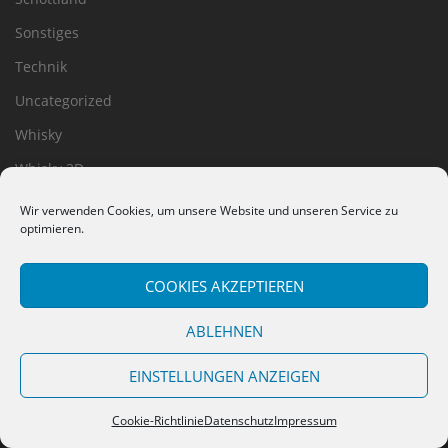
Sonstiges
Technik
Uncategorized
Whisky
Whisky 3D
Worthy-Things
Wir verwenden Cookies, um unsere Website und unseren Service zu
optimieren.
MENU
COOKIES AKZEPTIEREN
Home
ABLEHNEN
Bücher
EINSTELLUNGEN ANZEIGEN
Meine Bücher
Ein Kater namens Karma
Cookie-Richtlinie
Datenschutz
Impressum
Eine Katze namens Nemesis