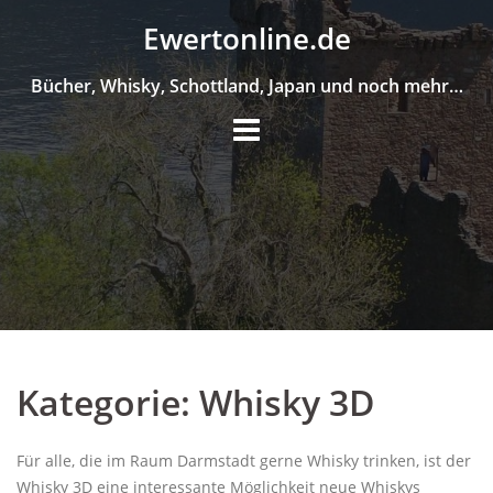
Skip
Ewertonline.de
to
content
Bücher, Whisky, Schottland, Japan und noch mehr…
Kategorie:
Whisky 3D
Für alle, die im Raum Darmstadt gerne Whisky trinken, ist der
Whisky 3D eine interessante Möglichkeit neue Whiskys